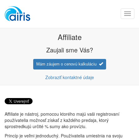
Toggl
navig
Affiliate
Zaujali sme Vás?
Mám záujem o cenovú kalkuláciu
Zobraziť kontaktné údaje
Affiliate je nástroj, pomocou ktorého majú vaši registrovaní
používatelia možnosť získať z každého predaja, ktorý
sprostredkujú určité % sumy ako províziu.
Princíp je veľmi jednoduchý. Používatelia umiestnia na svoju