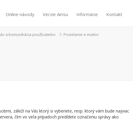
Online návody
Verzie Airisu
Informácie
Kontakt
ráv a komunikácia používateľov
Posielanie e-mailov
bmi, záleží na Vás ktorý si vyberiete, resp. ktorý vám bude najviac
rvera, čím vo veľa prípadoch predídete označeniu správy ako