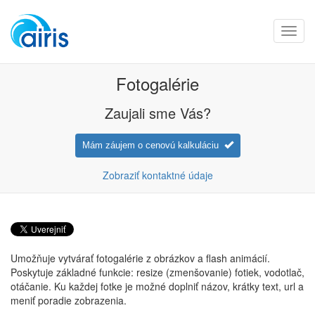
Toggl
navig
Fotogalérie
Zaujali sme Vás?
Mám záujem o cenovú kalkuláciu
Zobraziť kontaktné údaje
Umožňuje vytvárať fotogalérie z obrázkov a flash animácií.
Poskytuje základné funkcie: resize (zmenšovanie) fotiek, vodotlač,
otáčanie. Ku každej fotke je možné doplniť názov, krátky text, url a
meniť poradie zobrazenia.