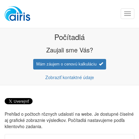
Toggl
navig
Počítadlá
Zaujali sme Vás?
Mám záujem o cenovú kalkuláciu
Zobraziť kontaktné údaje
Prehľad o počtoch rôznych udalostí na webe. Je dostupné číselné
aj grafické zobraznie výsledkov. Počítadlá nastavujeme podľa
klientovho zadania.