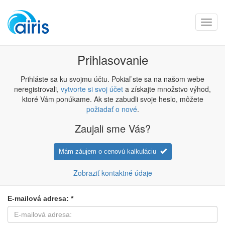
Toggl
navig
Prihlasovanie
Prihláste sa ku svojmu účtu. Pokiaľ ste sa na našom webe
neregistrovali,
vytvorte si svoj účet
a získajte množstvo výhod,
ktoré Vám ponúkame. Ak ste zabudli svoje heslo, môžete
požiadať o nové
.
Zaujali sme Vás?
Mám záujem o cenovú kalkuláciu
Zobraziť kontaktné údaje
E-mailová adresa: *