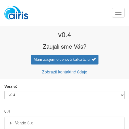
Toggl
navig
v0.4
Zaujali sme Vás?
Mám záujem o cenovú kalkuláciu
Zobraziť kontaktné údaje
Verzie:
0.4
Verzie 6.x